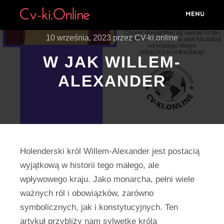
10 września, 2023
przez
CV-ki.online
W JAK WILLEM-
ALEXANDER
Holenderski król Willem-Alexander jest postacią
wyjątkową w historii tego małego, ale
wpływowego kraju. Jako monarcha, pełni wiele
ważnych ról i obowiązków, zarówno
symbolicznych, jak i konstytucyjnych. Ten
artykuł przybliży nam sylwetkę króla